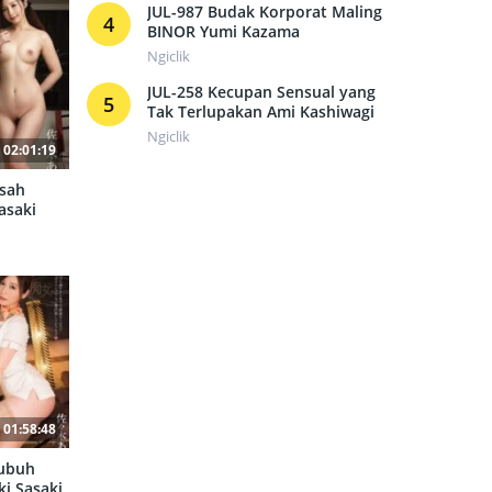
JUL-987 Budak Korporat Maling
4
BINOR Yumi Kazama
Ngiclik
JUL-258 Kecupan Sensual yang
5
Tak Terlupakan Ami Kashiwagi
Ngiclik
02:01:19
usah
asaki
01:58:48
ubuh
i Sasaki