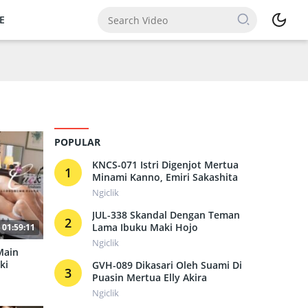
E
POPULAR
KNCS-071 Istri Digenjot Mertua
1
Minami Kanno, Emiri Sakashita
Ngiclik
JUL-338 Skandal Dengan Teman
2
Lama Ibuku Maki Hojo
01:59:11
Ngiclik
Main
ki
GVH-089 Dikasari Oleh Suami Di
3
Puasin Mertua Elly Akira
Ngiclik