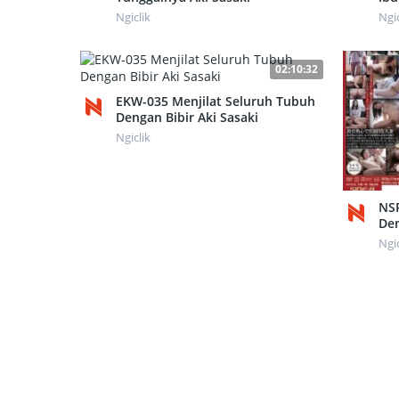
Ngiclik
Ngic
02:10:32
EKW-035 Menjilat Seluruh Tubuh
Dengan Bibir Aki Sasaki
Ngiclik
NS
De
Aki
Ngic