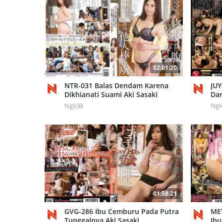
02:01:20
NTR-031 Balas Dendam Karena
JUY
Dikhianati Suami Aki Sasaki
Dar
Ngiclik
Ngic
01:58:21
GVG-286 Ibu Cemburu Pada Putra
MEY
Tunggalnya Aki Sasaki
Ibu