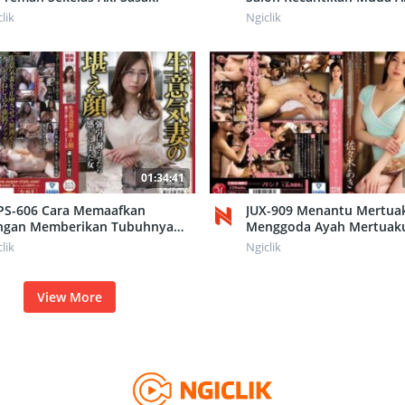
lik
Ngiclik
01:34:41
PS-606 Cara Memaafkan
JUX-909 Menantu Mertua
ngan Memberikan Tubuhnya
Menggoda Ayah Mertuaku
 Sasaki
Sasaki
lik
Ngiclik
View More