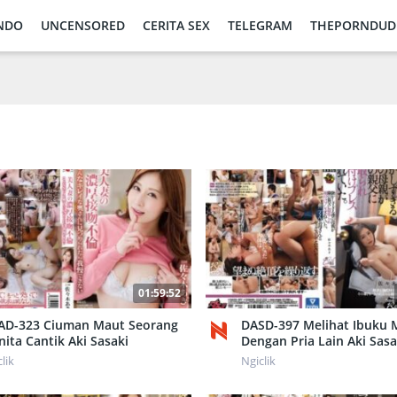
INDO
UNCENSORED
CERITA SEX
TELEGRAM
THEPORNDUD
01:59:52
AD-323 Ciuman Maut Seorang
DASD-397 Melihat Ibuku 
ita Cantik Aki Sasaki
Dengan Pria Lain Aki Sasa
lik
Ngiclik