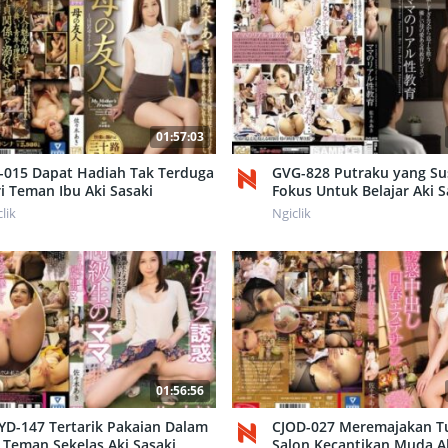
01:57:03
-015 Dapat Hadiah Tak Terduga
GVG-828 Putraku yang S
i Teman Ibu Aki Sasaki
Fokus Untuk Belajar Aki S
lik
Ngiclik
01:56:56
D-147 Tertarik Pakaian Dalam
CJOD-027 Meremajakan T
 Teman Sekelas Aki Sasaki
Salon Kecantikan Muda Ak