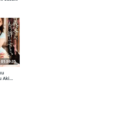
01:59:35
ku
 Aki